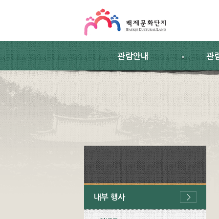
스킵네비게이션
본문 바로가기
주요메뉴 바로가기
하위메뉴 바로가기
관람안내
관
내부 행사