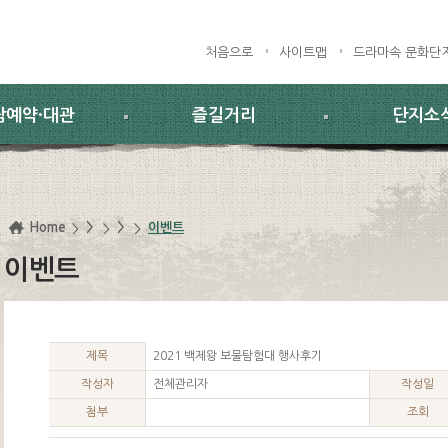
처음으로
사이트맵
드라마속 문화단
람예약·대관
즐길거리
단지소
Home
>
>
이벤트
이벤트
제목
2021 백제왕 보물탐험대 행사후기
작성자
전체관리자
작성일
첨부
조회