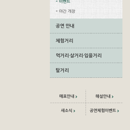
이벤트
야간 개장
공연 안내
체험거리
먹거리·살거리·입을거리
탈거리
매표안내
해설안내
새소식
공연체험이벤트