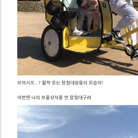
보이시오...? 활짝 웃는 탐험대원들의 모습이!
이번엔 나의 보물상자를 연 탐험대구려