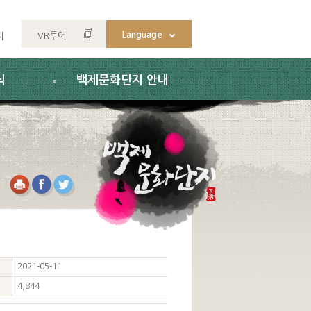
Language
VR투어
지
식
백제문화단지 안내
2021-05-11
4,844