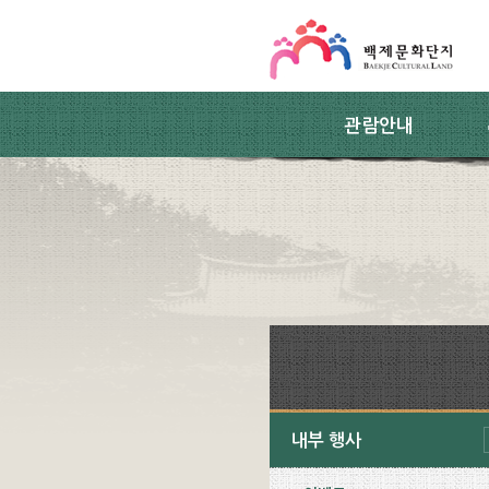
스킵네비게이션
본문 바로가기
주요메뉴 바로가기
하위메뉴 바로가기
관람안내
내부 행사