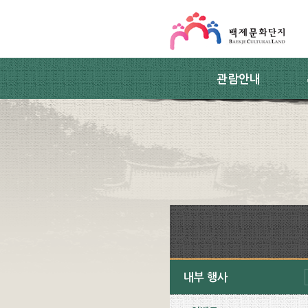
스킵네비게이션
본문 바로가기
주요메뉴 바로가기
하위메뉴 바로가기
관람안내
내부 행사