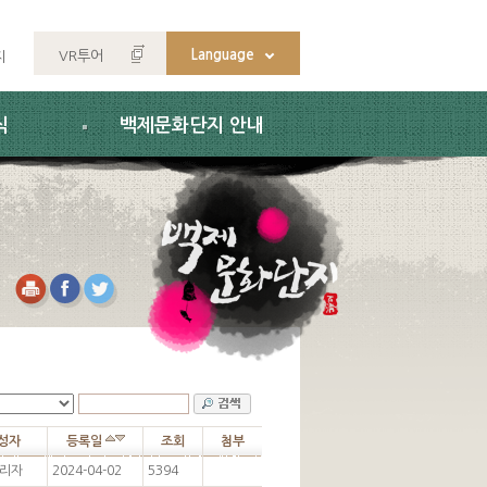
Language
VR투어
지
식
백제문화단지 안내
성자
등록일
조회
첨부
리자
2024-04-02
5394