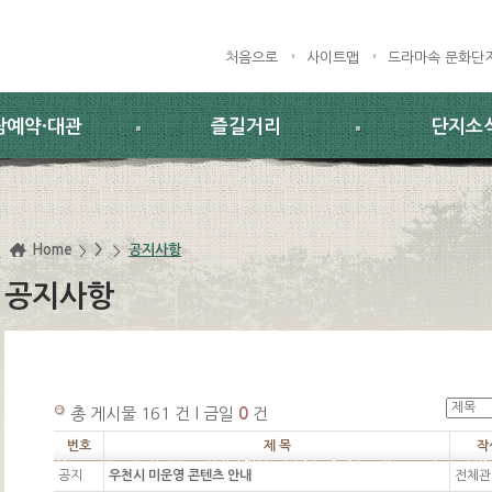
처음으로
사이트맵
드라마속 문화단
람예약·대관
즐길거리
단지소
Home
>
공지사항
공지사항
총 게시물 161 건 l 금일
0
건
번호
제 목
작
공지
우천시 미운영 콘텐츠 안내
전체관