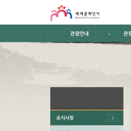
스킵네비게이션
본문 바로가기
주요메뉴 바로가기
하위메뉴 바로가기
관람안내
관
공지사항