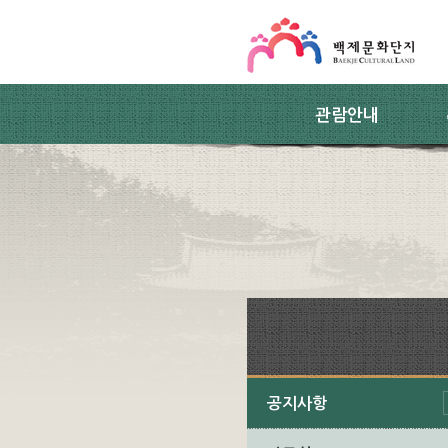
스킵네비게이션
본문 바로가기
주요메뉴 바로가기
하위메뉴 바로가기
관람안내
공지사항