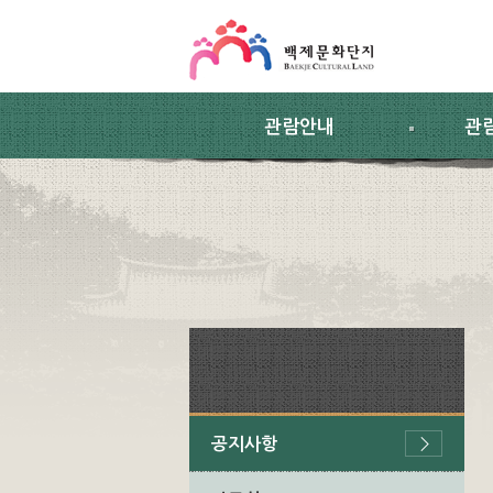
스킵네비게이션
본문 바로가기
주요메뉴 바로가기
하위메뉴 바로가기
관람안내
관
공지사항