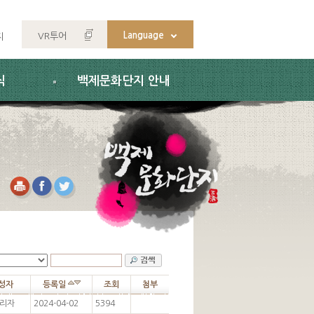
Language
VR투어
지
식
백제문화단지 안내
성자
등록일
조회
첨부
리자
2024-04-02
5394