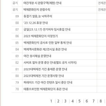
공지
야간개장 시 관람구역(제한) 안내
전체관
공지
백제문화단지 관람수칙
전체관
89
동절기 얼음,눈 낙하주의
88
'23.12.26 휴장 안내
87
금일(23.12.17) 전기어차 임시휴업 안내
86
2023 백제문화단지 이엉잇기
85
백제문화단지 공사로 인한 일부 통제 안내
84
백제역사문화관 제2전시실 휴관 안내
83
야간 정시해설 운영안내
82
사비로 열차 운영 중단 안내(별도 공지 시까지)
81
2023대백제전 기간 홍제문 운영 안내
80
2023대백제전 기간 운영사항 안내
79
퍼레이드 기간 야간 컨텐츠 일시 중단 안내
78
태풍으로인한 백제문화단지 휴관 안내
1
2
3
4
5
6
7
8