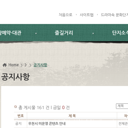
처음으로
사이트맵
드라마속 문화단
람예약·대관
즐길거리
단지소
Home
>
공지사항
공지사항
총 게시물 161 건 l 금일
0
건
번호
제 목
작
공지
우천시 미운영 콘텐츠 안내
전체관