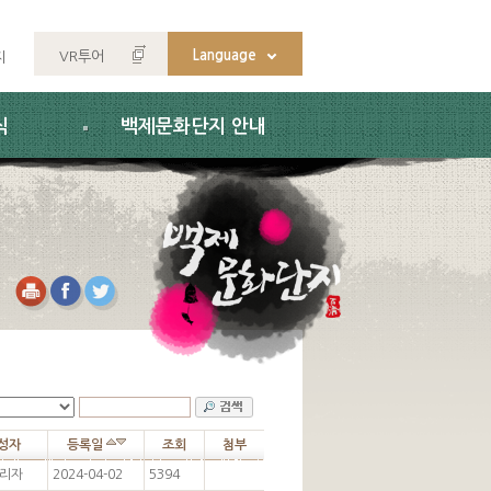
Language
VR투어
지
식
백제문화단지 안내
성자
등록일
조회
첨부
리자
2024-04-02
5394