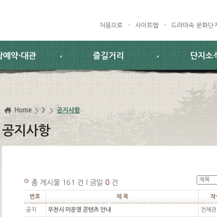
처음으로
사이트맵
드라마속 문화단
람예약·대관
즐길거리
단지소
Home
>
공지사항
공지사항
총 게시물 161 건 l 금일
0
건
번호
제 목
작
공지
우천시 미운영 콘텐츠 안내
전체관