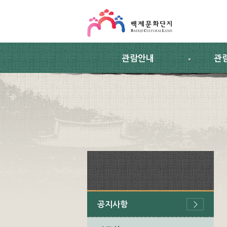
스킵네비게이션
본문 바로가기
주요메뉴 바로가기
하위메뉴 바로가기
관람안내
관
공지사항