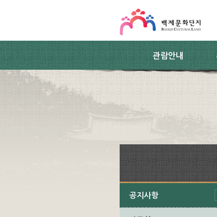
스킵네비게이션
본문 바로가기
주요메뉴 바로가기
하위메뉴 바로가기
관람안내
공지사항