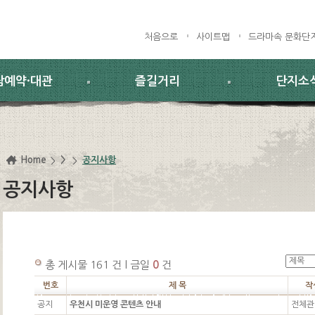
처음으로
사이트맵
드라마속 문화단
람예약·대관
즐길거리
단지소
Home
>
공지사항
공지사항
총 게시물 161 건 l 금일
0
건
번호
제 목
작
공지
우천시 미운영 콘텐츠 안내
전체관