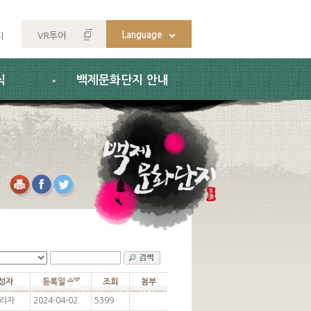
Language
VR투어
지
식
백제문화단지 안내
성자
등록일
조회
첨부
리자
2024-04-02
5399