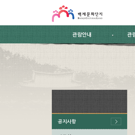
스킵네비게이션
본문 바로가기
주요메뉴 바로가기
하위메뉴 바로가기
관람안내
관
공지사항