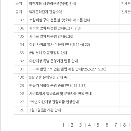
공지
야간개장 시 관람구역(제한) 안내
전체관
공지
백제문화단지 관람수칙
전체관
137
소갈비살 구이 전문점 '맛소네' 재오픈 안내
136
사비로 열차 미운행 안내(6.27~7.8)
135
사비로 열차 미운행 안내(6.26)
134
야간 사비로 열차 미운행 안내(6.21~6.22)
133
6월 첫째 주 운영일정 안내
132
야간개장 특별 운영기간 변동 안내
131
드라마 촬영으로 인한 관람 제한 안내('25.5.27~5.30)
130
5월 연휴 운영일정 안내 📢
129
만들기 체험장 운영 종료 안내('25.2.27)
128
사비로열차 탑승요금 및 운행사항 변동 안내
127
'25년 야간개장 관람요금 인상안내
126
3월 3일(월) 개관 안내
1
2
3
4
5
6
7
8