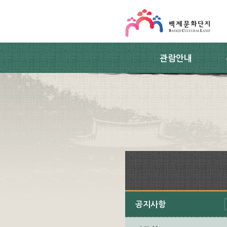
스킵네비게이션
본문 바로가기
주요메뉴 바로가기
하위메뉴 바로가기
관람안내
공지사항