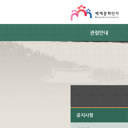
스킵네비게이션
본문 바로가기
주요메뉴 바로가기
하위메뉴 바로가기
관람안내
공지사항