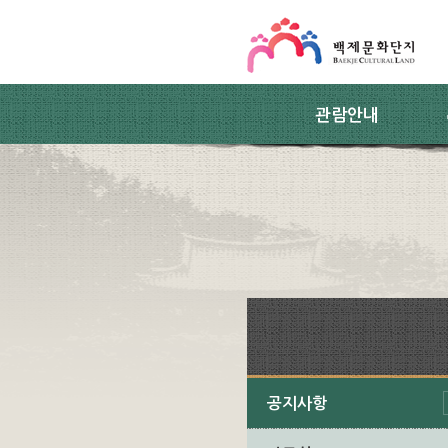
스킵네비게이션
본문 바로가기
주요메뉴 바로가기
하위메뉴 바로가기
관람안내
공지사항