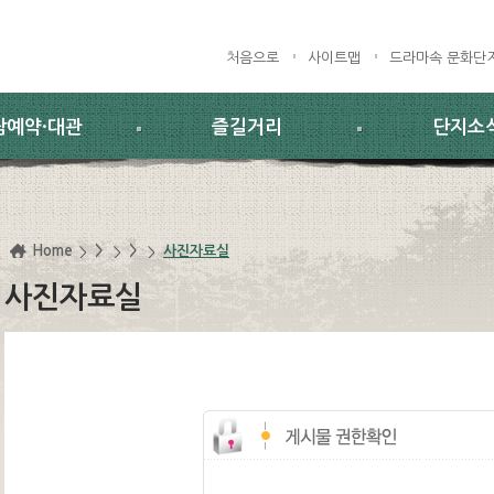
처음으로
사이트맵
드라마속 문화단
람예약·대관
즐길거리
단지소
Home
>
>
사진자료실
사진자료실