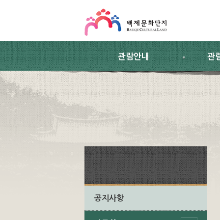
스킵네비게이션
본문 바로가기
주요메뉴 바로가기
하위메뉴 바로가기
관람안내
관
공지사항