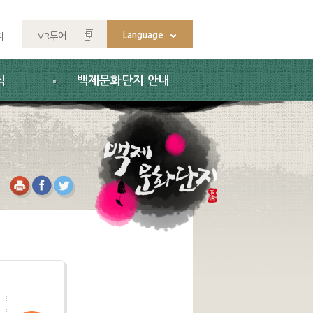
Language
VR투어
지
식
백제문화단지 안내