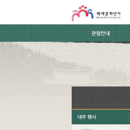
스킵네비게이션
본문 바로가기
주요메뉴 바로가기
하위메뉴 바로가기
관람안내
내부 행사