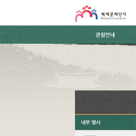
스킵네비게이션
본문 바로가기
주요메뉴 바로가기
하위메뉴 바로가기
관람안내
내부 행사