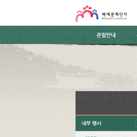
스킵네비게이션
본문 바로가기
주요메뉴 바로가기
하위메뉴 바로가기
관람안내
내부 행사