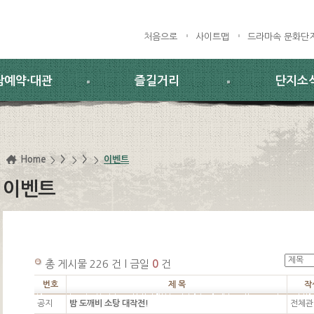
처음으로
사이트맵
드라마속 문화단
람예약·대관
즐길거리
단지소
Home
>
>
이벤트
이벤트
총 게시물 226 건 l 금일
0
건
번호
제 목
작
공지
밤 도깨비 소탕 대작전!
전체관