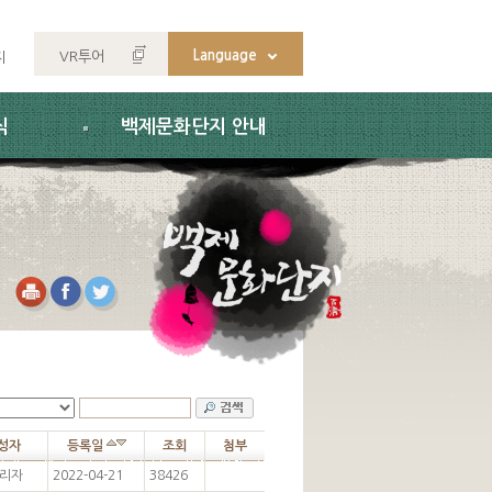
Language
VR투어
지
식
백제문화단지 안내
성자
등록일
조회
첨부
리자
2022-04-21
38426