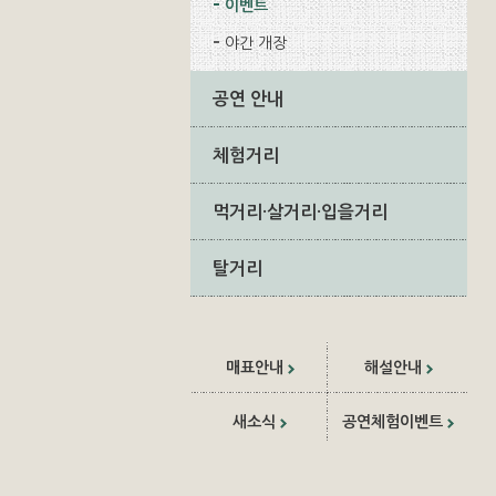
이벤트
야간 개장
공연 안내
체험거리
먹거리·살거리·입을거리
탈거리
매표안내
해설안내
새소식
공연체험이벤트