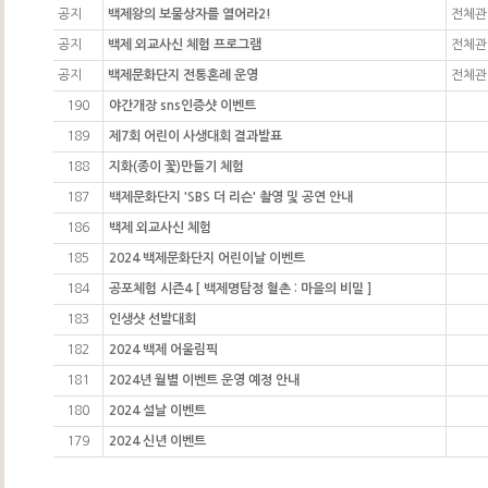
공지
백제왕의 보물상자를 열어라2!
전체관
공지
백제 외교사신 체험 프로그램
전체관
공지
백제문화단지 전통혼례 운영
전체관
190
야간개장 sns인증샷 이벤트
189
제7회 어린이 사생대회 결과발표
188
지화(종이 꽃)만들기 체험
187
백제문화단지 'SBS 더 리슨' 촬영 및 공연 안내
186
백제 외교사신 체험
185
2024 백제문화단지 어린이날 이벤트
184
공포체험 시즌4 [ 백제명탐정 혈촌 : 마을의 비밀 ]
183
인생샷 선발대회
182
2024 백제 어울림픽
181
2024년 월별 이벤트 운영 예정 안내
180
2024 설날 이벤트
179
2024 신년 이벤트