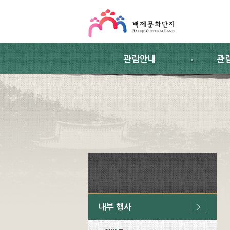
스킵네비게이션
본문 바로가기
주요메뉴 바로가기
하위메뉴 바로가기
관람안내
관
내부 행사