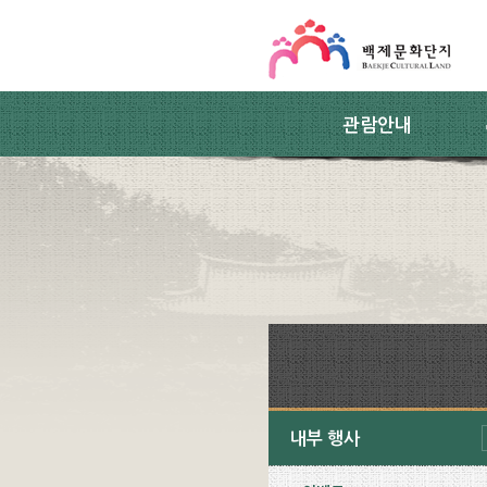
스킵네비게이션
본문 바로가기
주요메뉴 바로가기
하위메뉴 바로가기
관람안내
내부 행사