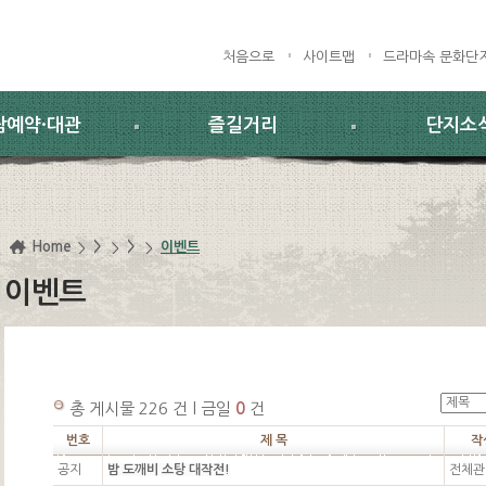
처음으로
사이트맵
드라마속 문화단
람예약·대관
즐길거리
단지소
Home
>
>
이벤트
이벤트
총 게시물 226 건 l 금일
0
건
번호
제 목
작
공지
밤 도깨비 소탕 대작전!
전체관