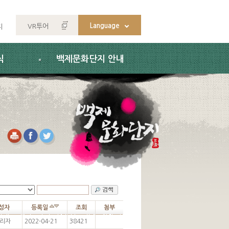
Language
VR투어
지
식
백제문화단지 안내
성자
등록일
조회
첨부
리자
2022-04-21
38421