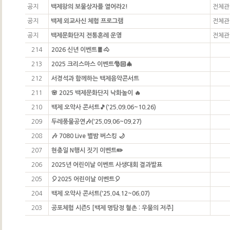
공지
백제왕의 보물상자를 열어라2!
전체관
공지
백제 외교사신 체험 프로그램
전체관
공지
백제문화단지 전통혼례 운영
전체관
214
2026 신년 이벤트🧧🐴
213
2025 크리스마스 이벤트🎅🏻🎄
212
서경석과 함께하는 백제음악콘서트
211
🌸 2025 백제문화단지 낙화놀이 🔥
210
백제 오악사 콘서트🎵('25.09.06~10.26)
209
두레풍물공연🎶('25.09.06~09.27)
208
🎶 7080 Live 별밤 버스킹 🌙
207
현충일 N행시 짓기 이벤트✏️
206
2025년 어린이날 이벤트 사생대회 결과발표
205
🎈2025 어린이날 이벤트🎈
204
백제 오악사 콘서트('25.04.12~06.07)
203
공포체험 시즌5 [백제 명탐정 혈촌 : 우물의 저주]