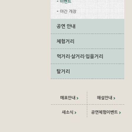
이벤트
야간 개장
공연 안내
체험거리
먹거리·살거리·입을거리
탈거리
매표안내
해설안내
새소식
공연체험이벤트