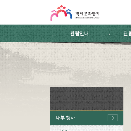
스킵네비게이션
본문 바로가기
주요메뉴 바로가기
하위메뉴 바로가기
관람안내
관
내부 행사