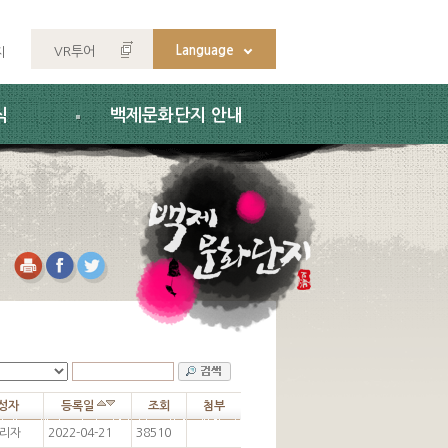
Language
VR투어
지
식
백제문화단지 안내
성자
등록일
조회
첨부
리자
2022-04-21
38510