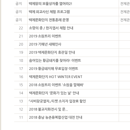
공지
백제왕의 보물상자를 열어라2!
전체관
공지
백제 외교사신 체험 프로그램
전체관
공지
백제문화단지 전통혼례 운영
전체관
22
소망의 종 / 한지엽서 체험 안내
21
2019 소원트리 이벤트
20
2019 기해년 새해인사
19
2019 백제문화단지 휴관일 안내
18
숨어있는 황금돼지를 찾아라! 이벤트
17
2019 황금돼지해 무료입장 이벤트
16
백제문화단지 HOT WINTER EVENT
15
2018 소원트리 이벤트 '소원을 말해봐'
14
백제문화단지 '문화가 있는 날' 안내
13
「사비왕궁열차」 티켓 소지자 입장료 할인
12
2018 불교지화전시 및 문...
11
2018 충남 농촌융복합산업 대전 안내