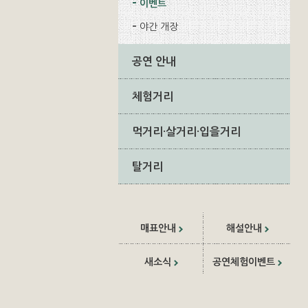
이벤트
야간 개장
공연 안내
체험거리
먹거리·살거리·입을거리
탈거리
매표안내
해설안내
새소식
공연체험이벤트