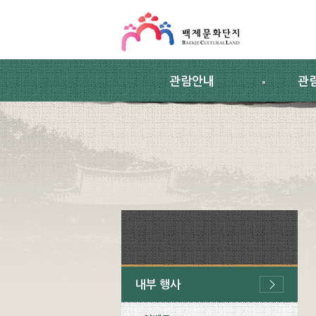
스킵네비게이션
본문 바로가기
주요메뉴 바로가기
하위메뉴 바로가기
관람안내
관
내부 행사