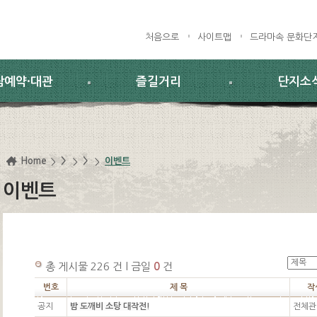
처음으로
사이트맵
드라마속 문화단
람예약·대관
즐길거리
단지소
Home
>
>
이벤트
이벤트
총 게시물 226 건 l 금일
0
건
번호
제 목
작
공지
밤 도깨비 소탕 대작전!
전체관