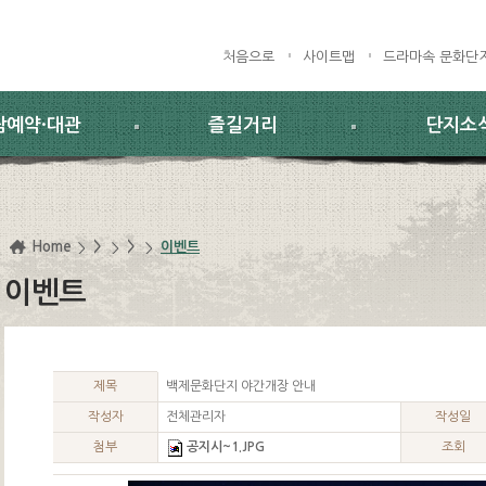
처음으로
사이트맵
드라마속 문화단
람예약·대관
즐길거리
단지소
Home
>
>
이벤트
이벤트
제목
백제문화단지 야간개장 안내
작성자
전체관리자
작성일
첨부
공지시~1.JPG
조회