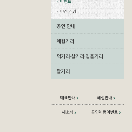
이벤트
야간 개장
공연 안내
체험거리
먹거리·살거리·입을거리
탈거리
매표안내
해설안내
새소식
공연체험이벤트