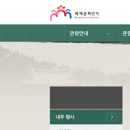
스킵네비게이션
본문 바로가기
주요메뉴 바로가기
하위메뉴 바로가기
관람안내
관
내부 행사