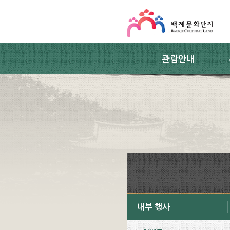
스킵네비게이션
본문 바로가기
주요메뉴 바로가기
하위메뉴 바로가기
관람안내
내부 행사