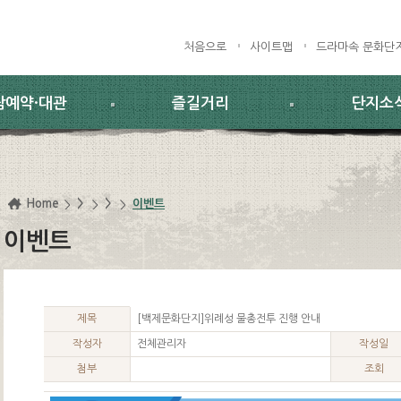
처음으로
사이트맵
드라마속 문화단
람예약·대관
즐길거리
단지소
Home
>
>
이벤트
이벤트
제목
[백제문화단지]위례성 물총전투 진행 안내
작성자
전체관리자
작성일
첨부
조회