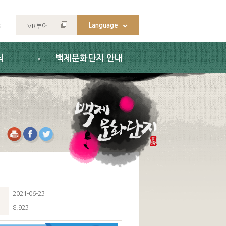
Language
VR투어
지
식
백제문화단지 안내
2021-06-23
8,923