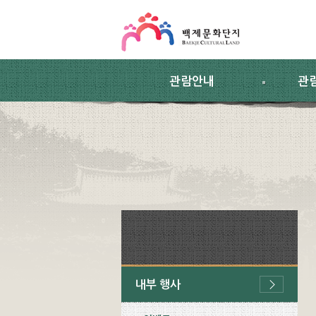
스킵네비게이션
본문 바로가기
주요메뉴 바로가기
하위메뉴 바로가기
관람안내
관
내부 행사