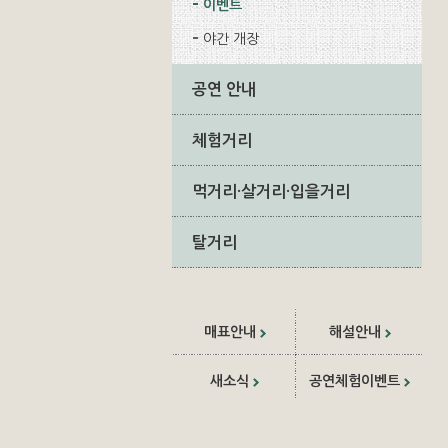
이벤트
야간 개장
공연 안내
체험거리
먹거리·살거리·입을거리
탈거리
매표안내
해설안내
새소식
공연체험이벤트