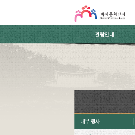
스킵네비게이션
본문 바로가기
주요메뉴 바로가기
하위메뉴 바로가기
관람안내
내부 행사