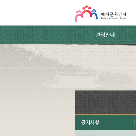
스킵네비게이션
본문 바로가기
주요메뉴 바로가기
하위메뉴 바로가기
관람안내
공지사항