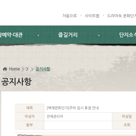
처음으로
사이트맵
드라마속 문화단
람예약·대관
즐길거리
단지소
Home
>
공지사항
공지사항
제목
[백제문화단지]주막 임시 휴점 안내
작성자
전체관리자
작성일
첨부
조회