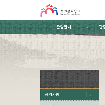
스킵네비게이션
본문 바로가기
주요메뉴 바로가기
하위메뉴 바로가기
관람안내
관
공지사항