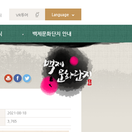
Language
VR투어
지
식
백제문화단지 안내
2021-08-18
3,765