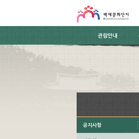
스킵네비게이션
본문 바로가기
주요메뉴 바로가기
하위메뉴 바로가기
관람안내
공지사항