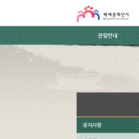
스킵네비게이션
본문 바로가기
주요메뉴 바로가기
하위메뉴 바로가기
관람안내
공지사항