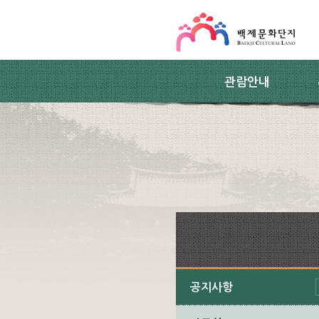
스킵네비게이션
본문 바로가기
주요메뉴 바로가기
하위메뉴 바로가기
관람안내
공지사항