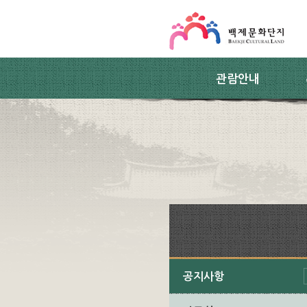
스킵네비게이션
본문 바로가기
주요메뉴 바로가기
하위메뉴 바로가기
관람안내
공지사항