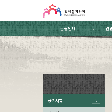
스킵네비게이션
본문 바로가기
주요메뉴 바로가기
하위메뉴 바로가기
관람안내
관
공지사항