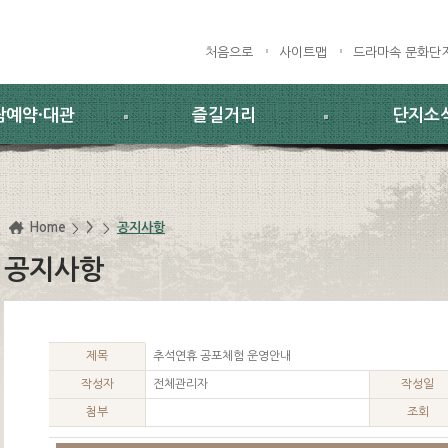
처음으로
사이트맵
드라마속 문화단
람예약·대관
즐길거리
단지소
Home
>
공지사항
공지사항
제목
추석연휴 공포체험 운영안내
작성자
전체관리자
작성일
첨부
조회