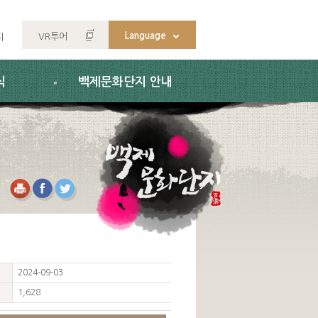
Language
VR투어
지
식
백제문화단지 안내
2024-09-03
1,628