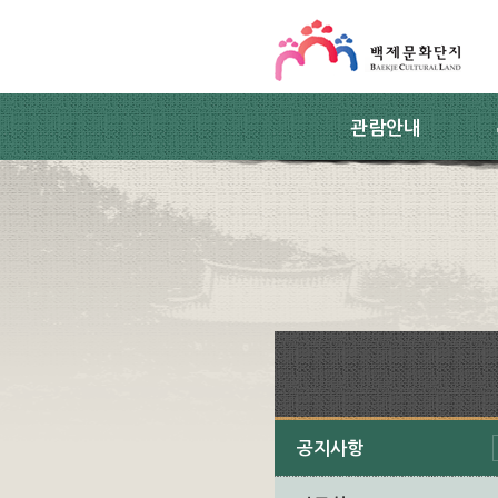
스킵네비게이션
본문 바로가기
주요메뉴 바로가기
하위메뉴 바로가기
관람안내
공지사항