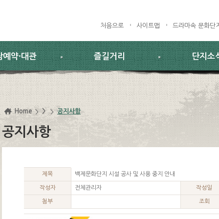
처음으로
사이트맵
드라마속 문화단
람예약·대관
즐길거리
단지소
Home
>
공지사항
공지사항
제목
백제문화단지 시설 공사 및 사용 중지 안내
작성자
전체관리자
작성일
첨부
조회