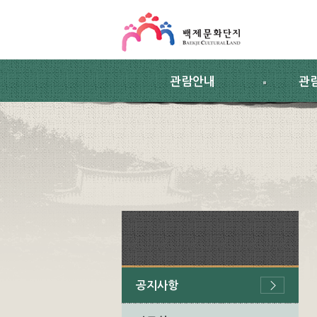
스킵네비게이션
본문 바로가기
주요메뉴 바로가기
하위메뉴 바로가기
관람안내
관
공지사항