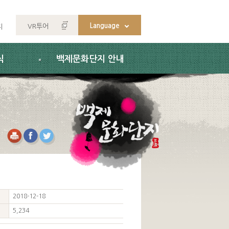
Language
VR투어
지
식
백제문화단지 안내
2018-12-18
5,234