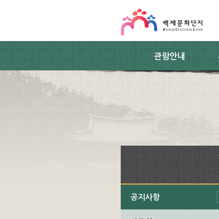
스킵네비게이션
본문 바로가기
주요메뉴 바로가기
하위메뉴 바로가기
관람안내
공지사항