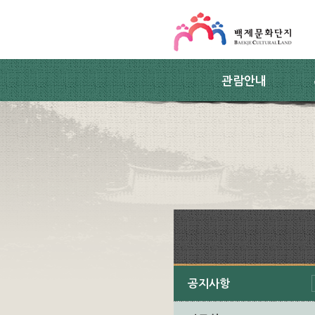
스킵네비게이션
본문 바로가기
주요메뉴 바로가기
하위메뉴 바로가기
관람안내
공지사항