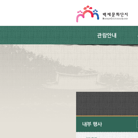
스킵네비게이션
본문 바로가기
주요메뉴 바로가기
하위메뉴 바로가기
관람안내
내부 행사