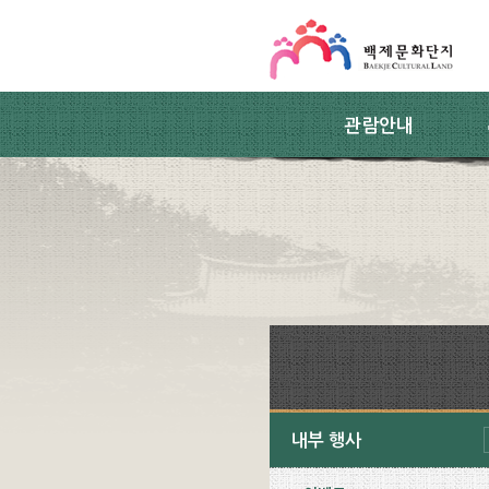
스킵네비게이션
본문 바로가기
주요메뉴 바로가기
하위메뉴 바로가기
관람안내
내부 행사