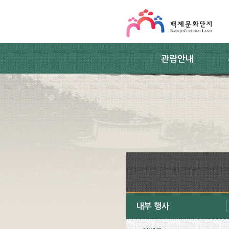
스킵네비게이션
본문 바로가기
주요메뉴 바로가기
하위메뉴 바로가기
관람안내
내부 행사