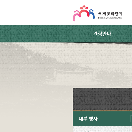
스킵네비게이션
본문 바로가기
주요메뉴 바로가기
하위메뉴 바로가기
관람안내
내부 행사