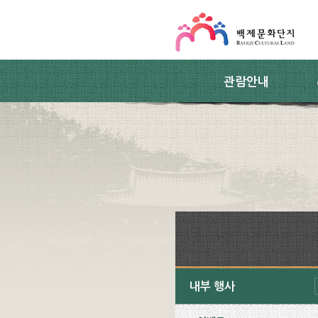
스킵네비게이션
본문 바로가기
주요메뉴 바로가기
하위메뉴 바로가기
관람안내
내부 행사