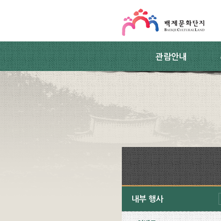
스킵네비게이션
본문 바로가기
주요메뉴 바로가기
하위메뉴 바로가기
관람안내
내부 행사