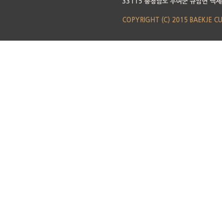
33115 충청남도 부여군 규암면 백제
COPYRIGHT (C) 2015 BAEKJE C