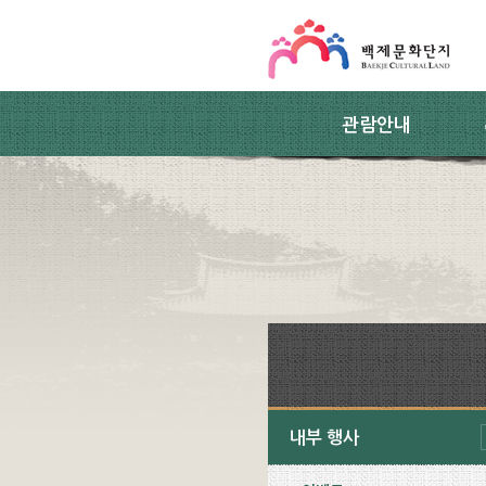
스킵네비게이션
본문 바로가기
주요메뉴 바로가기
하위메뉴 바로가기
관람안내
내부 행사