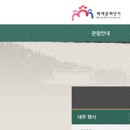
스킵네비게이션
본문 바로가기
주요메뉴 바로가기
하위메뉴 바로가기
관람안내
내부 행사