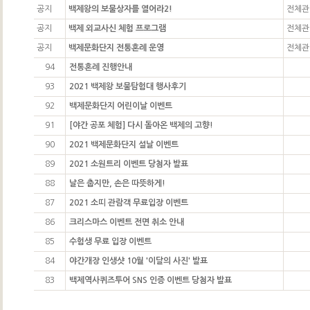
공지
백제왕의 보물상자를 열어라2!
전체관
공지
백제 외교사신 체험 프로그램
전체관
공지
백제문화단지 전통혼례 운영
전체관
94
전통혼례 진행안내
93
2021 백제왕 보물탐험대 행사후기
92
백제문화단지 어린이날 이벤트
91
[야간 공포 체험] 다시 돌아온 백제의 고향!
90
2021 백제문화단지 설날 이벤트
89
2021 소원트리 이벤트 당첨자 발표
88
날은 춥지만, 손은 따뜻하게!
87
2021 소띠 관람객 무료입장 이벤트
86
크리스마스 이벤트 전면 취소 안내
85
수험생 무료 입장 이벤트
84
야간개장 인생샷 10월 '이달의 사진' 발표
83
백제역사퀴즈투어 SNS 인증 이벤트 당첨자 발표