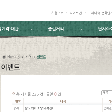
처음으로
사이트맵
드라마속 문화단
람예약·대관
즐길거리
단지소
Home
>
>
이벤트
이벤트
총 게시물 226 건 l 금일
0
건
번호
제 목
작
공지
밤 도깨비 소탕 대작전!
전체관