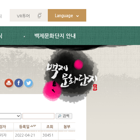
Language
VR투어
지
식
백제문화단지 안내
성자
등록일
조회
첨부
리자
2022-04-21
38451