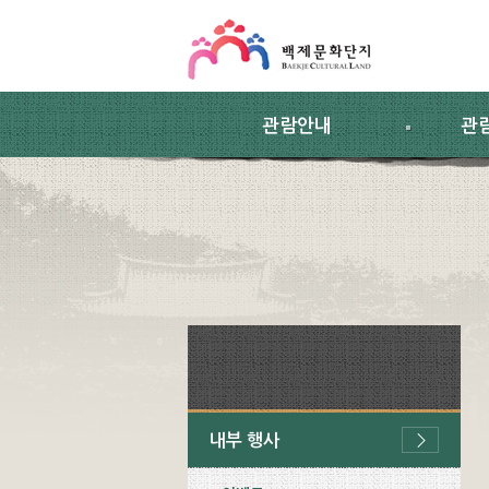
스킵네비게이션
본문 바로가기
주요메뉴 바로가기
하위메뉴 바로가기
관람안내
관
내부 행사