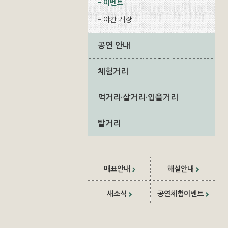
이벤트
야간 개장
공연 안내
체험거리
먹거리·살거리·입을거리
탈거리
매표안내
해설안내
새소식
공연체험이벤트