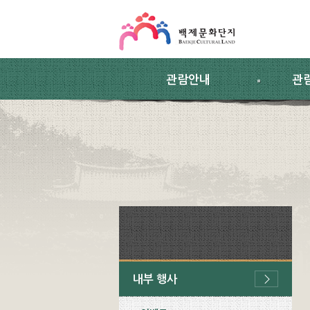
스킵네비게이션
본문 바로가기
주요메뉴 바로가기
하위메뉴 바로가기
관람안내
관
내부 행사