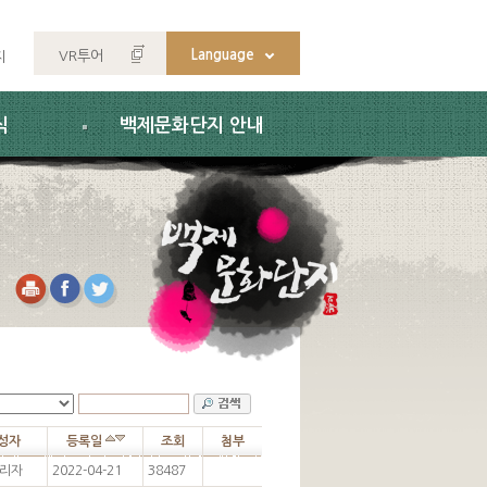
Language
VR투어
지
식
백제문화단지 안내
성자
등록일
조회
첨부
리자
2022-04-21
38487