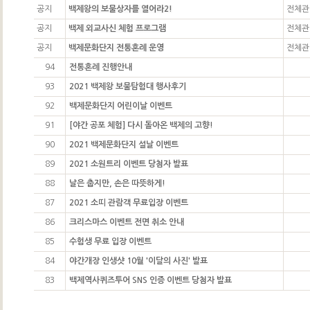
공지
백제왕의 보물상자를 열어라2!
전체관
공지
백제 외교사신 체험 프로그램
전체관
공지
백제문화단지 전통혼례 운영
전체관
94
전통혼례 진행안내
93
2021 백제왕 보물탐험대 행사후기
92
백제문화단지 어린이날 이벤트
91
[야간 공포 체험] 다시 돌아온 백제의 고향!
90
2021 백제문화단지 설날 이벤트
89
2021 소원트리 이벤트 당첨자 발표
88
날은 춥지만, 손은 따뜻하게!
87
2021 소띠 관람객 무료입장 이벤트
86
크리스마스 이벤트 전면 취소 안내
85
수험생 무료 입장 이벤트
84
야간개장 인생샷 10월 '이달의 사진' 발표
83
백제역사퀴즈투어 SNS 인증 이벤트 당첨자 발표