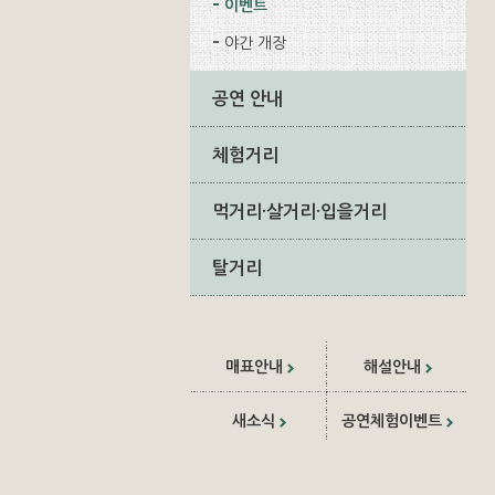
이벤트
야간 개장
공연 안내
체험거리
먹거리·살거리·입을거리
탈거리
매표안내
해설안내
새소식
공연체험이벤트