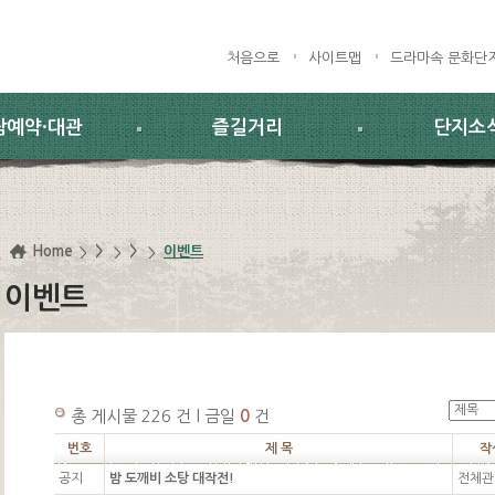
처음으로
사이트맵
드라마속 문화단
람예약·대관
즐길거리
단지소
Home
>
>
이벤트
이벤트
총 게시물 226 건 l 금일
0
건
번호
제 목
작
공지
밤 도깨비 소탕 대작전!
전체관