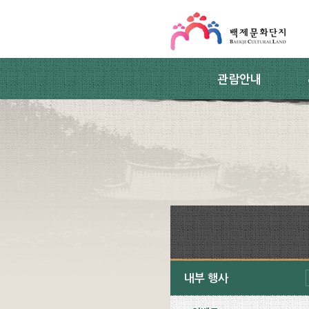
스킵네비게이션
본문 바로가기
주요메뉴 바로가기
하위메뉴 바로가기
관람안내
내부 행사