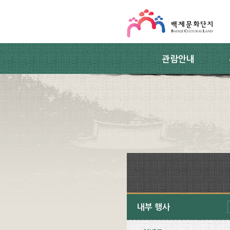
스킵네비게이션
본문 바로가기
주요메뉴 바로가기
하위메뉴 바로가기
관람안내
내부 행사