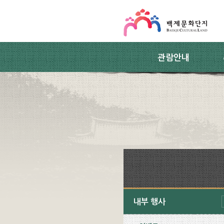
스킵네비게이션
본문 바로가기
주요메뉴 바로가기
하위메뉴 바로가기
관람안내
내부 행사