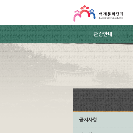
스킵네비게이션
본문 바로가기
주요메뉴 바로가기
하위메뉴 바로가기
관람안내
공지사항