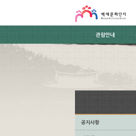
스킵네비게이션
본문 바로가기
주요메뉴 바로가기
하위메뉴 바로가기
관람안내
공지사항